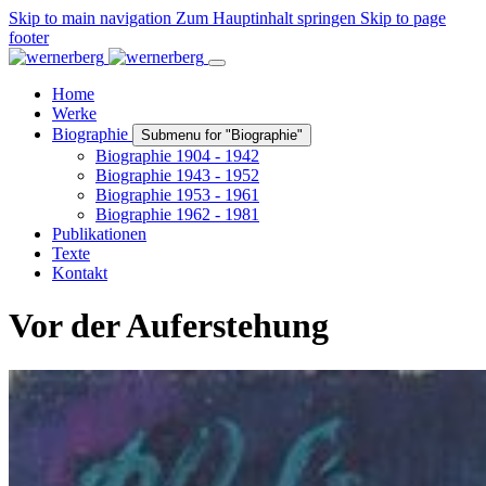
Skip to main navigation
Zum Hauptinhalt springen
Skip to page
footer
Home
Werke
Biographie
Submenu for "Biographie"
Biographie 1904 - 1942
Biographie 1943 - 1952
Biographie 1953 - 1961
Biographie 1962 - 1981
Publikationen
Texte
Kontakt
Vor der Auferstehung