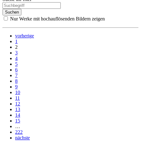
Nur Werke mit hochauflösenden Bildern zeigen
vorherige
1
2
3
4
5
6
7
8
9
10
11
12
13
14
15
…
222
nächste