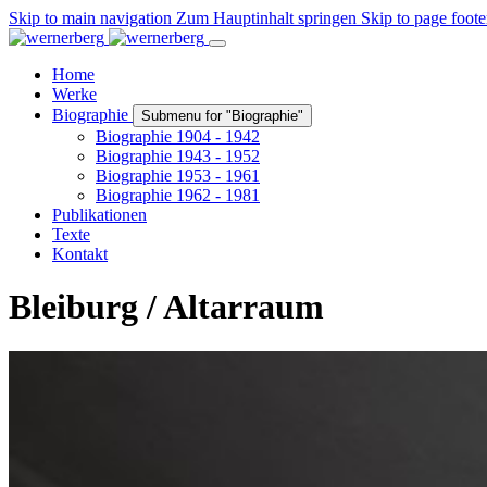
Skip to main navigation
Zum Hauptinhalt springen
Skip to page foote
Home
Werke
Biographie
Submenu for "Biographie"
Biographie 1904 - 1942
Biographie 1943 - 1952
Biographie 1953 - 1961
Biographie 1962 - 1981
Publikationen
Texte
Kontakt
Bleiburg / Altarraum