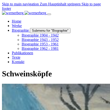
Skip to main navigation
Zum Hauptinhalt springen
Skip to page
footer
Home
Werke
Biographie
Submenu for "Biographie"
Biographie 1904 - 1942
Biographie 1943 - 1952
Biographie 1953 - 1961
Biographie 1962 - 1981
Publikationen
Texte
Kontakt
Schweinsköpfe