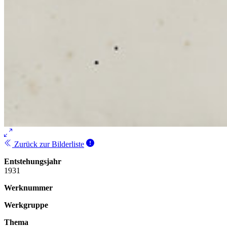
Zurück zur Bilderliste
Entstehungsjahr
1931
Werknummer
Werkgruppe
Thema