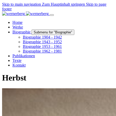
Skip to main navigation
Zum Hauptinhalt springen
Skip to page
footer
Home
Werke
Biographie
Submenu for "Biographie"
Biographie 1904 - 1942
Biographie 1943 - 1952
Biographie 1953 - 1961
Biographie 1962 - 1981
Publikationen
Texte
Kontakt
Herbst