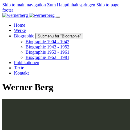
Skip to main navigation
Zum Hauptinhalt springen
Skip to page
footer
Home
Werke
Biographie
Submenu for "Biographie"
Biographie 1904 - 1942
Biographie 1943 - 1952
Biographie 1953 - 1961
Biographie 1962 - 1981
Publikationen
Texte
Kontakt
Werner Berg