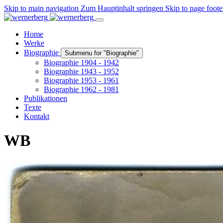
Skip to main navigation
Zum Hauptinhalt springen
Skip to page foote
Home
Werke
Biographie
Submenu for "Biographie"
Biographie 1904 - 1942
Biographie 1943 - 1952
Biographie 1953 - 1961
Biographie 1962 - 1981
Publikationen
Texte
Kontakt
WB